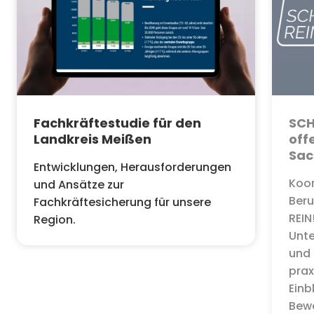
Fachkräftestudie für den
SCH
Landkreis Meißen
off
Sac
Entwicklungen, Herausforderungen
Koor
und Ansätze zur
Beru
Fachkräftesicherung für unsere
REIN
Region.
Unte
und
prax
Einb
Bew